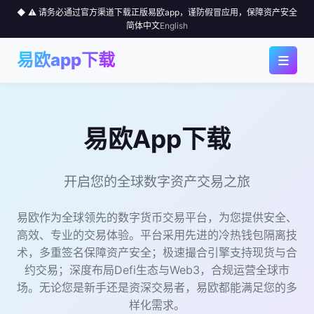
◆ ⚠️ 请务必通过官方渠道下载正版易欧app，谨防假冒应用，保障资产安全
简体中文
English
≡
易欧app下载
◆ 首页
◆ 应用下载
易欧App下载
◆ 为何选择
开启您的全球数字资产交易之旅
◆ 行情中心
易欧作为全球领先的数字货币交易平台，为您提供安全、
高效、专业的交易体验。平台采用先进的冷热钱包隔离技
◆ 使用指南
术，多重签名保障资产安全；极速撮合引擎支持现货与合
约交易；深度布局Defi生态与Web3，合规运营全球市
◆ 社区
场。无论您是新手还是资深交易者，易欧都能满足您的多
样化需求。